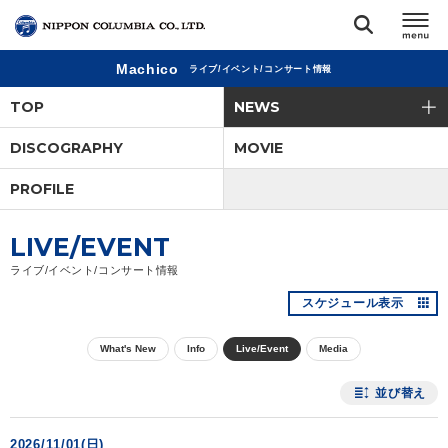
Machico
ライブ/イベント/コンサート情報
TOP
TOP
NEWS
リリース
DISCOGRAPHY
MOVIE
閉じる
PROFILE
アーティスト
LIVE/EVENT
ジャンル
ライブ/イベント/コンサート情報
スケジュール表示
ランキング
What's New
Info
Live/Event
Media
オーディション
並び替え
直営ショップ
2026/11/01(日)