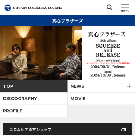
真心ブラザーズ
TOP
リリース
閉じる
アーティスト
ジャンル
TOP
NEWS
ランキング
DISCOGRAPHY
MOVIE
PROFILE
オーディション
コロムビア直営ショップ
直営ショップ