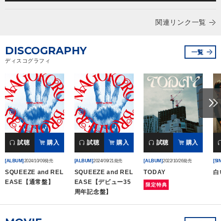
会社情報
関連リンク一覧
DISCOGRAPHY
サイトマップ
一覧
ディスコグラフィ
お問い合わせ
閉じる
試聴
購入
試聴
購入
試聴
購入
[ALBUM]
2024/10/09発売
[ALBUM]
2024/09/21発売
[ALBUM]
2022/10/26発売
[SI
SQUEEZE and REL
SQUEEZE and REL
TODAY
白
EASE【通常盤】
EASE【デビュー35
限定特典
周年記念盤】