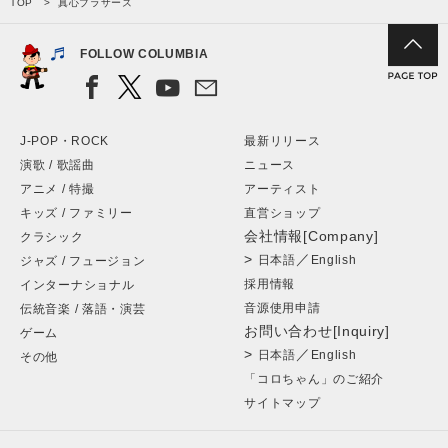
TOP
真心ブラザーズ
FOLLOW COLUMBIA
J-POP・ROCK
最新リリース
演歌 / 歌謡曲
ニュース
アニメ / 特撮
アーティスト
キッズ / ファミリー
直営ショップ
会社情報[Company]
クラシック
>
／
日本語
English
ジャズ / フュージョン
採用情報
インターナショナル
音源使用申請
伝統音楽 / 落語・演芸
お問い合わせ[Inquiry]
ゲーム
>
／
日本語
English
その他
「コロちゃん」のご紹介
サイトマップ