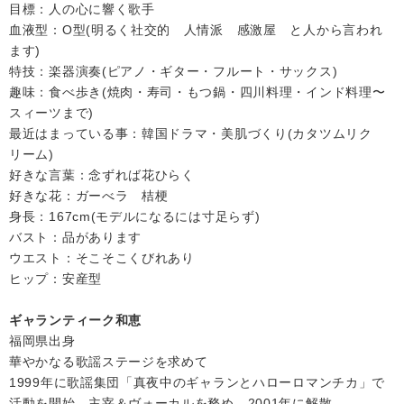
目標：人の心に響く歌手
血液型：O型(明るく社交的 人情派 感激屋 と人から言われ
ます)
特技：楽器演奏(ピアノ・ギター・フルート・サックス)
趣味：食べ歩き(焼肉・寿司・もつ鍋・四川料理・インド料理〜
スィーツまで)
最近はまっている事：韓国ドラマ・美肌づくり(カタツムリク
リーム)
好きな言葉：念ずれば花ひらく
好きな花：ガーべラ 桔梗
身長：167cm(モデルになるには寸足らず)
バスト：品があります
ウエスト：そこそこくびれあり
ヒップ：安産型
ギャランティーク和恵
福岡県出身
華やかなる歌謡ステージを求めて
1999年に歌謡集団「真夜中のギャランとハローロマンチカ」で
活動を開始。主宰＆ヴォーカルを務め、2001年に解散。