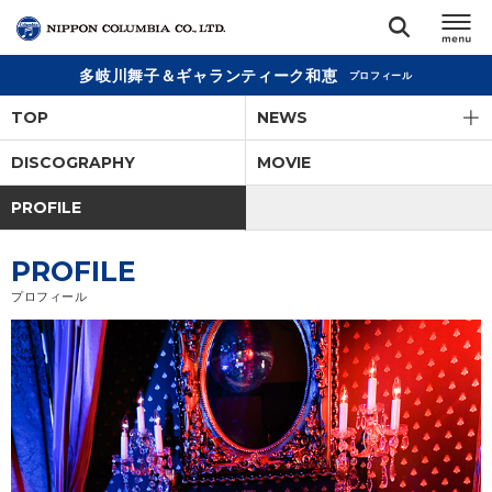
多岐川舞子＆ギャランティーク和恵
プロフィール
TOP
TOP
NEWS
リリース
DISCOGRAPHY
MOVIE
閉じる
PROFILE
アーティスト
PROFILE
ジャンル
プロフィール
ランキング
オーディション
直営ショップ