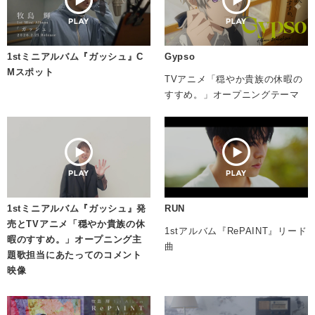
1stミニアルバム『ガッシュ』C
Gypso
Mスポット
TVアニメ「穏やか貴族の休暇の
すすめ。」オープニングテーマ
1stミニアルバム『ガッシュ』発
RUN
売とTVアニメ「穏やか貴族の休
1stアルバム『RePAINT』リード
暇のすすめ。」オープニング主
曲
題歌担当にあたってのコメント
映像