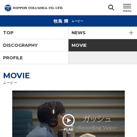
牧島 輝
ムービー
TOP
TOP
NEWS
リリース
DISCOGRAPHY
MOVIE
閉じる
PROFILE
アーティスト
MOVIE
ジャンル
ムービー
ランキング
オーディション
直営ショップ