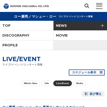
ロー磨秀／マシュー・ロー
ライブ/イベント/コンサート情報
TOP
TOP
NEWS
リリース
DISCOGRAPHY
MOVIE
閉じる
PROFILE
アーティスト
LIVE/EVENT
ジャンル
ライブ/イベント/コンサート情報
スケジュール表示
ランキング
What's New
Info
Live/Event
Media
オーディション
並び替え
直営ショップ