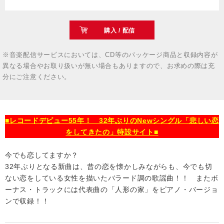
購入 / 配信
※音楽配信サービスにおいては、CD等のパッケージ商品と収録内容が
異なる場合やお取り扱いが無い場合もありますので、お求めの際は充
分にご注意ください。
■レコードデビュー55年！ 32年ぶりのNewシングル「悲しい恋
をしてきたの」特設サイト■
今でも恋してますか？
32年ぶりとなる新曲は、昔の恋を懐かしみながらも、今でも切
ない恋をしている女性を描いたバラード調の歌謡曲！！ またボ
ーナス・トラックには代表曲の「人形の家」をピアノ・バージョ
ンで収録！！