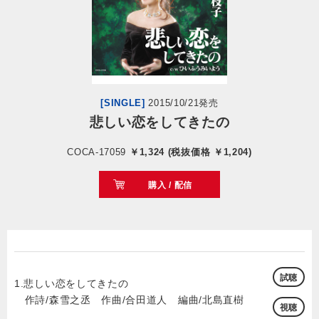
会社情報
サイトマップ
[SINGLE]
2015/10/21発売
お問い合わせ
悲しい恋をしてきたの
COCA-17059
￥1,324 (税抜価格 ￥1,204)
閉じる
購入 / 配信
試聴
1.悲しい恋をしてきたの
作詩/森雪之丞 作曲/合田道人 編曲/北島直樹
視聴