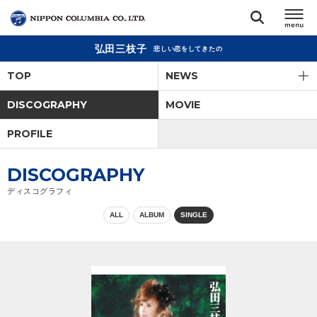
弘田三枝子
悲しい恋をしてきたの
TOP
TOP
NEWS
リリース
DISCOGRAPHY
MOVIE
閉じる
PROFILE
アーティスト
DISCOGRAPHY
ジャンル
ディスコグラフィ
ALL
ALBUM
SINGLE
ランキング
オーディション
直営ショップ