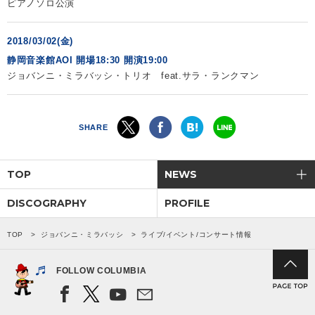
ピアノソロ公演
会社情報
2018/03/02(金)
静岡音楽館AOI 開場18:30 開演19:00
サイトマップ
ジョバンニ・ミラバッシ・トリオ feat.サラ・ランクマン
お問い合わせ
SHARE
閉じる
TOP
NEWS
DISCOGRAPHY
PROFILE
TOP
ジョバンニ・ミラバッシ
ライブ/イベント/コンサート情報
FOLLOW COLUMBIA