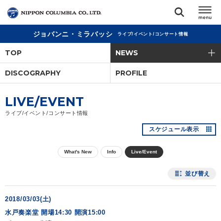
ジョバンニ・ミラバッシ
ライブ/イベント/コンサート情報
TOP
TOP
NEWS
リリース
DISCOGRAPHY
PROFILE
閉じる
アーティスト
LIVE/EVENT
ライブ/イベント/コンサート情報
ジャンル
スケジュール表示
What's New
Info
Live/Event
ランキング
並び替え
オーディション
2018/03/03(土)
水戸奏楽堂 開場14:30 開演15:00
直営ショップ