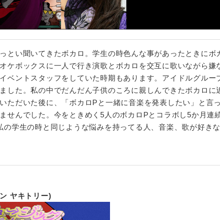
っとい聞いてきたボカロ。学生の時色んな事があったときにボ
オケボックスに一人で行き演歌とボカロを交互に歌いながら嫌
イベントスタッフをしていた時期もあります。アイドルグルー
ました。私の中でだんだん子供のころに親しんできたボカロに
いただいた後に、「ボカロPと一緒に音楽を発表したい」と言
ませんでした。今をときめく5人のボカロPとコラボし5か月連
私の学生の時と同じような悩みを持ってる人、音楽、歌が好き
ョン ヤキトリー)