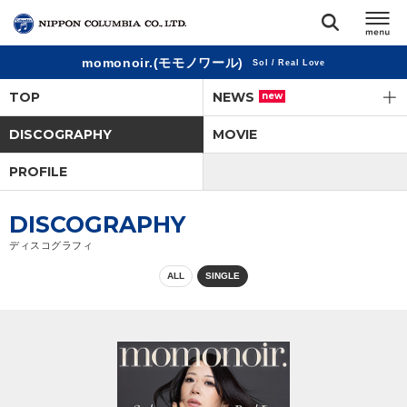
momonoir.(モモノワール)
Sol / Real Love
TOP
TOP
NEWS
new
リリース
DISCOGRAPHY
MOVIE
閉じる
PROFILE
アーティスト
DISCOGRAPHY
ジャンル
ディスコグラフィ
ALL
SINGLE
ランキング
オーディション
直営ショップ