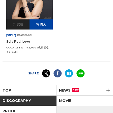
会社情報
試聴
購入
サイトマップ
[SINGLE]
2026/07/29発売
お問い合わせ
Sol / Real Love
COCA-18339
￥2,000 (税抜価格
￥1,818)
閉じる
SHARE
TOP
NEWS
new
DISCOGRAPHY
MOVIE
PROFILE