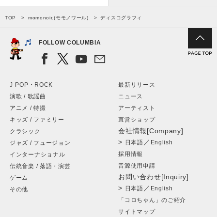
TOP
momonoir.(モモノワール)
ディスコグラフィ
FOLLOW COLUMBIA
J-POP・ROCK
最新リリース
演歌 / 歌謡曲
ニュース
アニメ / 特撮
アーティスト
キッズ / ファミリー
直営ショップ
会社情報[Company]
クラシック
>
／
日本語
English
ジャズ / フュージョン
採用情報
インターナショナル
音源使用申請
伝統音楽 / 落語・演芸
お問い合わせ[Inquiry]
ゲーム
>
／
日本語
English
その他
「コロちゃん」のご紹介
サイトマップ