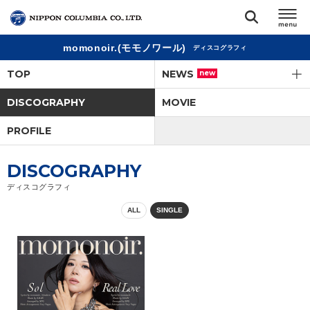
momonoir.(モモノワール)
ディスコグラフィ
TOP
TOP
NEWS
new
リリース
DISCOGRAPHY
MOVIE
閉じる
PROFILE
アーティスト
DISCOGRAPHY
ジャンル
ディスコグラフィ
ALL
SINGLE
ランキング
オーディション
直営ショップ