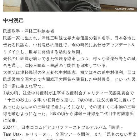
中村滉己
民謡歌手・津軽三味線奏者
民謡一家に生まれ、津軽三味線世界大会優勝の若き名手。日本各地に
伝わる民謡を、中村滉己の感性で、今の時代にあわせアップデート&
リメイクし、世界に発信する活動を展開。
先代の巨匠達が紡いできた伝統を継承しつつ、様々な音楽分野との融
合を通し、津軽三味線・民謡の可能性を追求している。
大伯父は津軽民謡の名人初代中村隆志、祖父はその弟中村優利、母は
民謡民舞全国大会で内閣総理大臣賞を受賞した中村優美、といった民
謡一家に生まれ育つ。
1歳の頃、祖父中村優利が主宰する優利会チャリティー民謡発表会で
「十三の砂山」を唄 い初舞台を踏む。2歳の頃、祖父の自宅に置いて
あったおもちゃの三味線で遊ぶようになり、その後すぐに本物の三味
線を嗜むようになった。8歳の頃から津軽三味線を二代目中村隆志氏
に師事。
2024年、日本コロムビアよりファーストフルアルバム「民唄 -
TamiUta-」をリリースし、全国ツアーを開催。また「題名のない音楽