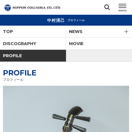
中村滉己
プロフィール
TOP
TOP
NEWS
リリース
DISCOGRAPHY
MOVIE
閉じる
PROFILE
アーティスト
PROFILE
ジャンル
プロフィール
ランキング
オーディション
直営ショップ