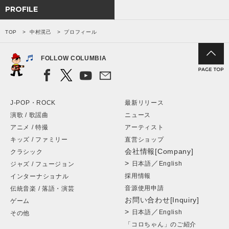
PROFILE
TOP
中村滉己
プロフィール
FOLLOW COLUMBIA
J-POP・ROCK
最新リリース
演歌 / 歌謡曲
ニュース
アニメ / 特撮
アーティスト
キッズ / ファミリー
直営ショップ
会社情報[Company]
クラシック
>
／
日本語
English
ジャズ / フュージョン
採用情報
インターナショナル
音源使用申請
伝統音楽 / 落語・演芸
お問い合わせ[Inquiry]
ゲーム
>
／
日本語
English
その他
「コロちゃん」のご紹介