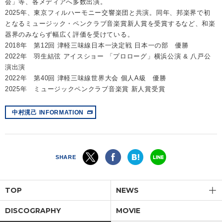
会」等、各メディアへ多数出演。
2025年、東京フィルハーモニー交響楽団と共演。同年、邦楽界で初
となるミュージック・ペンクラブ音楽賞新人賞を受賞するなど、和楽
器界のみならず幅広く評価を受けている。
2018年 第12回 津軽三味線日本一決定戦 日本一の部 優勝
2022年 羽生結弦 アイスショー 「プロローグ」横浜公演 & 八戸公
演出演
2022年 第40回 津軽三味線世界大会 個人A級 優勝
2025年 ミュージックペンクラブ音楽賞 新人賞受賞
中村滉己 INFORMATION
SHARE
TOP
NEWS
DISCOGRAPHY
MOVIE