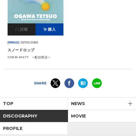
会社情報
試聴
購入
サイトマップ
[SINGLE]
2025/01/15発売
お問い合わせ
スノードロップ
COKM-45477
＜配信限定＞
閉じる
SHARE
TOP
NEWS
DISCOGRAPHY
MOVIE
PROFILE