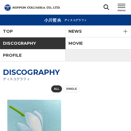
小川哲央
ディスコグラフィ
TOP
TOP
NEWS
リリース
DISCOGRAPHY
MOVIE
閉じる
PROFILE
アーティスト
DISCOGRAPHY
ジャンル
ディスコグラフィ
ALL
SINGLE
ランキング
オーディション
直営ショップ