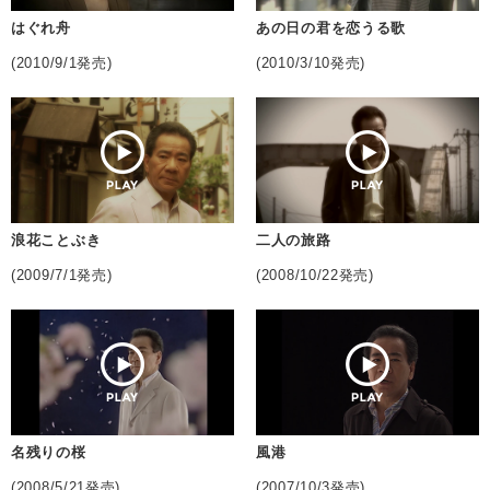
はぐれ舟
あの日の君を恋うる歌
(2010/9/1発売)
(2010/3/10発売)
浪花ことぶき
二人の旅路
(2009/7/1発売)
(2008/10/22発売)
名残りの桜
風港
(2008/5/21発売)
(2007/10/3発売)