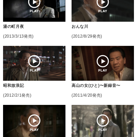
湯の町月夜
おんな川
(2013/3/13発売)
(2012/8/29発売)
昭和放浪記
高山の女(ひと)〜新録音〜
(2012/2/1発売)
(2011/4/20発売)