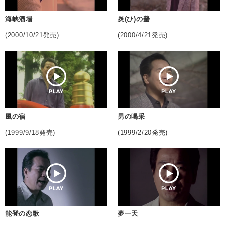
海峡酒場
炎(ひ)の螢
(2000/10/21発売)
(2000/4/21発売)
風の宿
男の喝采
(1999/9/18発売)
(1999/2/20発売)
能登の恋歌
夢一天