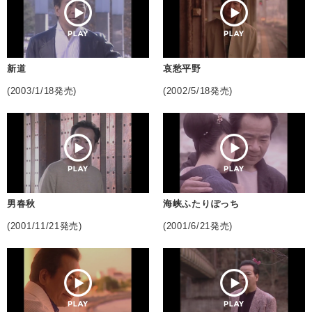
新道
哀愁平野
(2003/1/18発売)
(2002/5/18発売)
男春秋
海峡ふたりぽっち
(2001/11/21発売)
(2001/6/21発売)