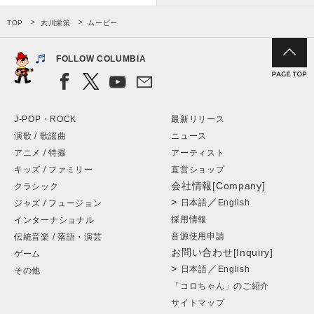
TOP
大川栄策
ムービー
FOLLOW COLUMBIA
J-POP・ROCK
最新リリース
演歌 / 歌謡曲
ニュース
アニメ / 特撮
アーティスト
キッズ / ファミリー
直営ショップ
会社情報[Company]
クラシック
>
／
日本語
English
ジャズ / フュージョン
採用情報
インターナショナル
音源使用申請
伝統音楽 / 落語・演芸
お問い合わせ[Inquiry]
ゲーム
>
／
日本語
English
その他
「コロちゃん」のご紹介
サイトマップ