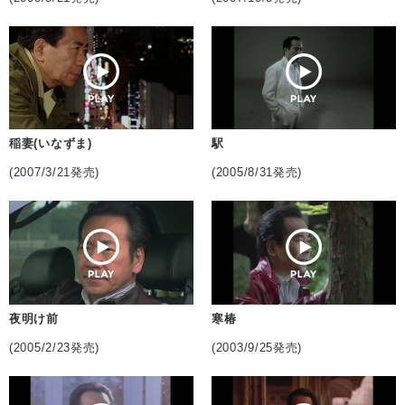
稲妻(いなずま)
駅
(2007/3/21発売)
(2005/8/31発売)
夜明け前
寒椿
(2005/2/23発売)
(2003/9/25発売)