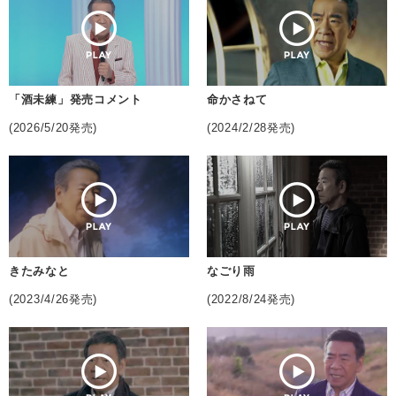
「酒未練」発売コメント
命かさねて
(2026/5/20発売)
(2024/2/28発売)
きたみなと
なごり雨
(2023/4/26発売)
(2022/8/24発売)