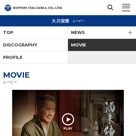
大川栄策
ムービー
TOP
TOP
NEWS
リリース
DISCOGRAPHY
MOVIE
閉じる
PROFILE
アーティスト
MOVIE
ジャンル
ムービー
ランキング
オーディション
直営ショップ