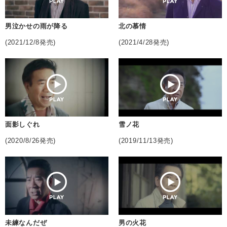
男泣かせの雨が降る
北の慕情
(2021/12/8発売)
(2021/4/28発売)
面影しぐれ
雪ノ花
(2020/8/26発売)
(2019/11/13発売)
未練なんだぜ
男の火花