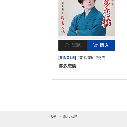
試聴
購入
[SINGLE]
2010/09/22発売
博多恋橋
TOP
鳳しん也