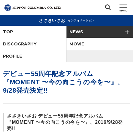
ささきいさお
インフォメーション
TOP
TOP
NEWS
リリース
DISCOGRAPHY
MOVIE
閉じる
PROFILE
アーティスト
デビュー55周年記念アルバム
ジャンル
『MOMENT 〜今の向こうの今を〜』、
9/28発売決定!!
ランキング
オーディション
ささきいさお デビュー55周年記念アルバム
『MOMENT 〜今の向こうの今を〜』、2016/9/28発
売!!
直営ショップ