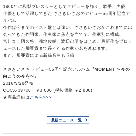
1960年に和製プレスリーとしてデビューを飾り、歌手、声優、
俳優として活躍してきた ささきいさおのデビュー55周年記念ア
会社情報
ルバム!
今作は今までのベスト盤とは違い、ささきいさおがこれまでに出
サイトマップ
会ってきた作詞家、作曲家に焦点を当てて、作家別に構成。
宮川泰、阿久悠、菊地俊輔、渡辺宙明をはじめ、最新作をプロデ
ュースした畑亜貴まで錚々たる作家が名を連ねます。
お問い合わせ
また、畑亜貴による新録音曲も収録!
閉じる
ささきいさお デビュー55周年記念アルバム
『MOMENT 〜今の
向こうの今を〜』
2016/9/28発売
COCX-39706 ￥3,080 (税抜価格 ￥2,800)
★商品詳細は
こちら>>>
最新ニュース一覧