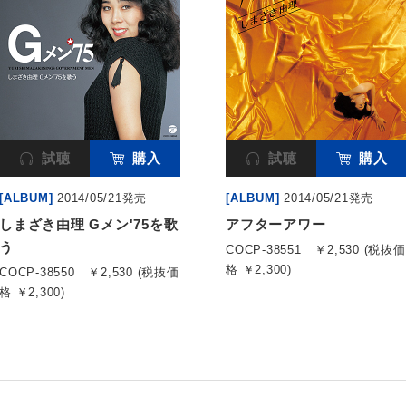
試聴
購入
試聴
購入
[ALBUM]
2014/05/21発売
[ALBUM]
2014/05/21発売
しまざき由理 Gメン'75を歌
アフターアワー
う
COCP-38551
￥2,530 (税抜価
格 ￥2,300)
COCP-38550
￥2,530 (税抜価
格 ￥2,300)