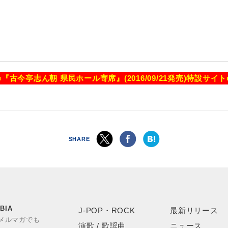
■『古今亭志ん朝 県民ホール寄席』(2016/09/21発売)特設サイト
SHARE
BIA
J-POP・ROCK
最新リリース
やメルマガでも
演歌 / 歌謡曲
ニュース