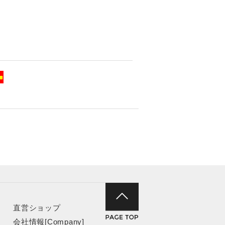
■
直営ショップ
会社情報[Company]