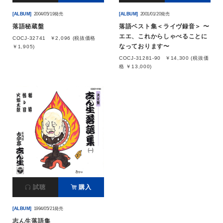
[ALBUM]
2004/05/19発売
[ALBUM]
2001/01/20発売
落語秘蔵盤
落語ベスト集＜ライヴ録音＞ 〜
エエ、これからしゃべることに
COCJ-32741
￥2,096 (税抜価格
なっております〜
￥1,905)
COCJ-31281-90
￥14,300 (税抜価
格 ￥13,000)
試聴
購入
[ALBUM]
1994/05/21発売
志ん生落語集