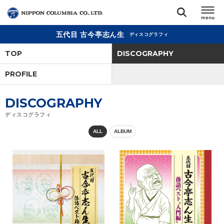
五代目 古今亭志ん生
ディスコグラフィ
TOP
TOP
DISCOGRAPHY
リリース
PROFILE
閉じる
アーティスト
DISCOGRAPHY
ディスコグラフィ
ジャンル
ALL
ALBUM
ランキング
オーディション
直営ショップ