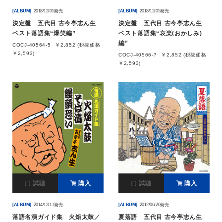
[ALBUM]
2018/12/05発売
[ALBUM]
2018/12/05発売
決定盤 五代目 古今亭志ん生
決定盤 五代目 古今亭志ん生
ベスト落語集“爆笑編”
ベスト落語集“哀楽(おかしみ)
編”
COCJ-40564-5
￥2,852 (税抜価格
￥2,593)
COCJ-40566-7
￥2,852 (税抜価格
￥2,593)
試聴
購入
試聴
購入
[ALBUM]
2014/12/17発売
[ALBUM]
2012/06/20発売
落語名演ガイド集 火焔太鼓／
夏落語 五代目 古今亭志ん生