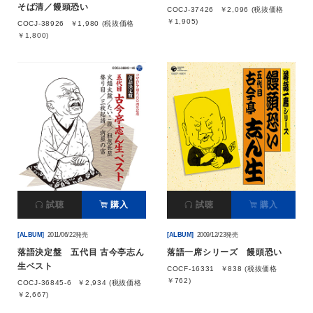
そば清／饅頭恐い
COCJ-37426
￥2,096 (税抜価格
￥1,905)
COCJ-38926
￥1,980 (税抜価格
￥1,800)
試聴
購入
試聴
購入
[ALBUM]
2011/06/22発売
[ALBUM]
2009/12/23発売
落語決定盤 五代目 古今亭志ん
落語一席シリーズ 饅頭恐い
生ベスト
COCF-16331
￥838 (税抜価格
￥762)
COCJ-36845-6
￥2,934 (税抜価格
￥2,667)