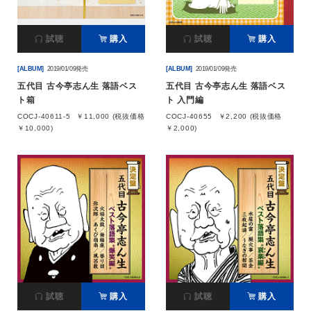
会社情報
試聴
購入
試聴
購入
[ALBUM]
2019/01/09発売
[ALBUM]
2019/01/09発売
サイトマップ
五代目 古今亭志ん生 落語ベス
五代目 古今亭志ん生 落語ベス
ト箱
ト 入門編
お問い合わせ
COCJ-40611-5
￥11,000 (税抜価格
COCJ-40655
￥2,200 (税抜価格
￥10,000)
￥2,000)
閉じる
試聴
購入
試聴
購入