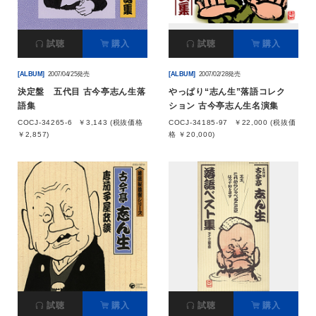
試聴
購入
試聴
購入
[ALBUM]
2007/04/25発売
[ALBUM]
2007/02/28発売
決定盤 五代目 古今亭志ん生落
やっぱり“志ん生”落語コレク
語集
ション 古今亭志ん生名演集
COCJ-34265-6
￥3,143 (税抜価格
COCJ-34185-97
￥22,000 (税抜価
￥2,857)
格 ￥20,000)
試聴
購入
試聴
購入