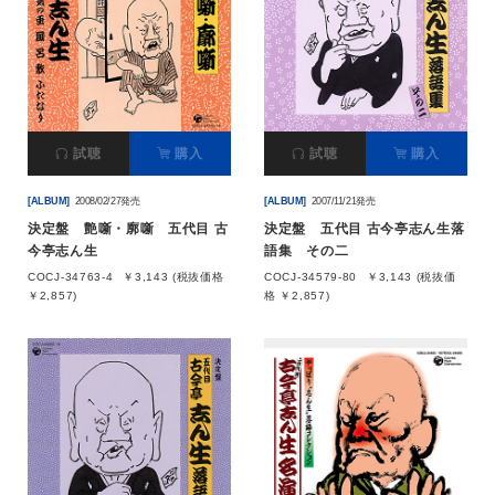
試聴
購入
試聴
購入
[ALBUM]
2008/02/27発売
[ALBUM]
2007/11/21発売
決定盤 艶噺・廓噺 五代目 古
決定盤 五代目 古今亭志ん生落
今亭志ん生
語集 その二
COCJ-34763-4
￥3,143 (税抜価格
COCJ-34579-80
￥3,143 (税抜価
￥2,857)
格 ￥2,857)