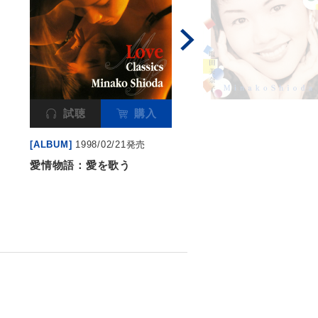
試聴
購入
[ALBUM]
1998/02/21発売
愛情物語：愛を歌う