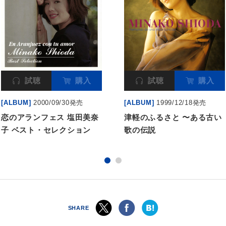
試聴
購入
試聴
購入
[ALBUM]
2000/09/30発売
[ALBUM]
1999/12/18発売
恋のアランフェス 塩田美奈
津軽のふるさと 〜ある古い
子 ベスト・セレクション
歌の伝説
SHARE