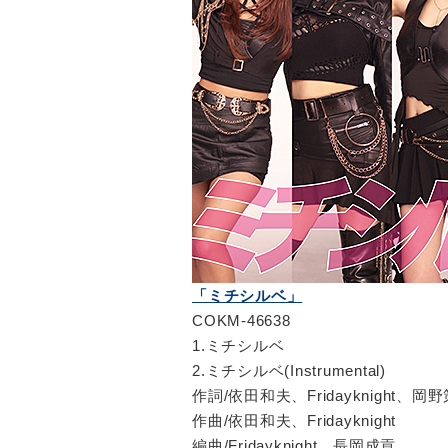
「ミチシルベ」
COKM-46638
1.ミチシルベ
2.ミチシルベ(Instrumental)
作詞/依田和夫、Fridayknight、
作曲/依田和夫、Fridayknight
編曲/Fridayknight、長岡成貢