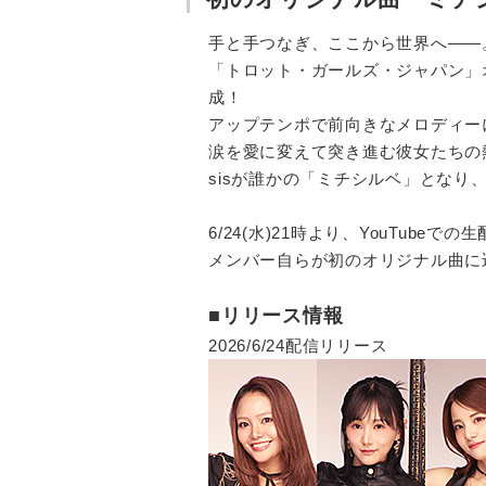
手と手つなぎ、ここから世界へ――
「トロット・ガールズ・ジャパン」
成！
アップテンポで前向きなメロディー
涙を愛に変えて突き進む彼女たちの
sisが誰かの「ミチシルベ」となり
6/24(水)21時より、YouTubeで
メンバー自らが初のオリジナル曲に
■リリース情報
2026/6/24配信リリース