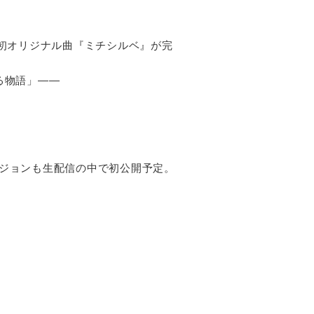
の初オリジナル曲『ミチシルベ』が完
る物語」――
ジョンも生配信の中で初公開予定。