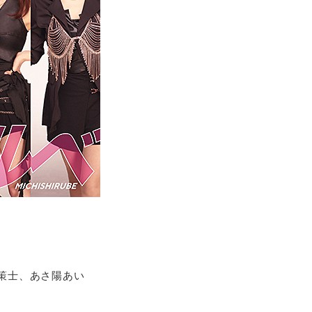
岡野策士、あさ陽あい