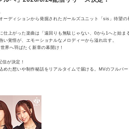
。
オーディションから発掘されたガールズユニット「sis」待望
に仕上がった楽曲は「遠回りも無駄じゃない、0から1へと始ま
熱い覚悟が、エモーショナルなメロディーから溢れ出す。
、世界へ羽ばたく新章の幕開け！
の生配信が決定！
込めた想いや制作秘話をリアルタイムで届ける。MVのフルバー