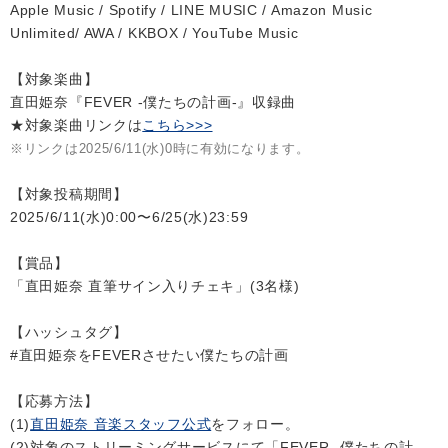
Apple Music / Spotify / LINE MUSIC / Amazon Music
Unlimited/ AWA / KKBOX / YouTube Music
【対象楽曲】
直田姫奈『FEVER -僕たちの計画-』収録曲
★対象楽曲リンクは
こちら>>>
※リンクは2025/6/11(水)0時に有効になります。
【対象投稿期間】
2025/6/11(水)0:00〜6/25(水)23:59
【賞品】
「直田姫奈 直筆サイン入りチェキ」(3名様)
【ハッシュタグ】
#直田姫奈をFEVERさせたい僕たちの計画
【応募方法】
(1)
直田姫奈 音楽スタッフ公式
をフォロー。
(2)対象のストリーミングサービスにて「FEVER -僕たちの計