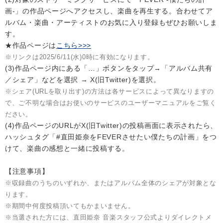
画-」の作品ページへアクセスし、楽曲を再生する。合わせてア
ルバム・楽曲・アーティストのお気に入り登録もぜひお願いしま
す。
★作品ページは
こちら>>>
※リンクは2025/6/11(水)0時に有効になります。
(3)作品ページ内にある「…」ボタンをタップ→「アルバム共有
／シェア」などを選択 → X(旧Twitter)を選択。
※シェア(URLを取り出す)の方法は各サービスによって異なりますの
で、ご不明な場合はお使いのサービスのユーザーマニュアルをご覧く
ださい。
(4)作品ページのURLがX(旧Twitter)の投稿画面に表示されたら、
ハッシュタグ「#直田姫奈をFEVERさせたい僕たちの計画」をつ
けて、楽曲の感想と一緒に投稿する。
【注意事項】
※収録曲のうちのいずれか、またはアルバム全体のシェアが対象とな
ります。
※期間中何度投稿頂いてもかまいません。
※当選された方には、直田姫奈 音楽スタッフ公式よりダイレクトメ