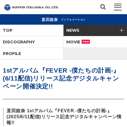
直田姫奈
インフォメーション
TOP
TOP
NEWS
リリース
DISCOGRAPHY
MOVIE
new
閉じる
PROFILE
アーティスト
1stアルバム『FEVER -僕たちの計画-』
ジャンル
(6/11配信)リリース記念デジタルキャン
ペーン開催決定!!
ランキング
オーディション
直田姫奈 1stアルバム『FEVER -僕たちの計画-』
(2025/6/11配信)リリース記念デジタルキャンペーン情
報!!
直営ショップ