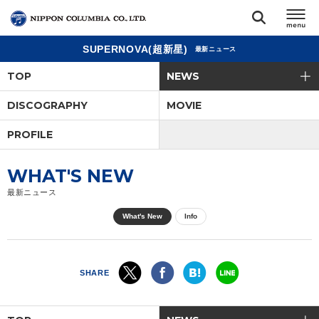
SUPERNOVA(超新星)
最新ニュース
TOP
TOP
NEWS
リリース
DISCOGRAPHY
MOVIE
閉じる
PROFILE
アーティスト
WHAT'S NEW
ジャンル
最新ニュース
What's New
Info
ランキング
オーディション
SHARE
直営ショップ