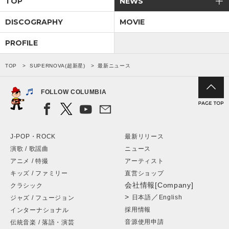
TOP
NEWS
DISCOGRAPHY
MOVIE
会社情報
PROFILE
サイトマップ
TOP
SUPERNOVA(超新星)
最新ニュース
お問い合わせ
FOLLOW COLUMBIA
閉じる
J-POP・ROCK
最新リリース
演歌 / 歌謡曲
ニュース
アニメ / 特撮
アーティスト
キッズ / ファミリー
直営ショップ
会社情報[Company]
クラシック
>
／
日本語
English
ジャズ / フュージョン
採用情報
インターナショナル
音源使用申請
伝統音楽 / 落語・演芸