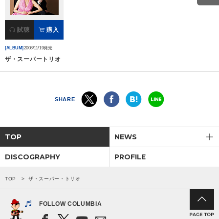
会社情報
試聴
購入
[ALBUM]
2008/11/19発売
サイトマップ
ザ・スーパートリオ
お問い合わせ
SHARE
閉じる
TOP
NEWS
DISCOGRAPHY
PROFILE
TOP
ザ・スーパー・トリオ
FOLLOW COLUMBIA