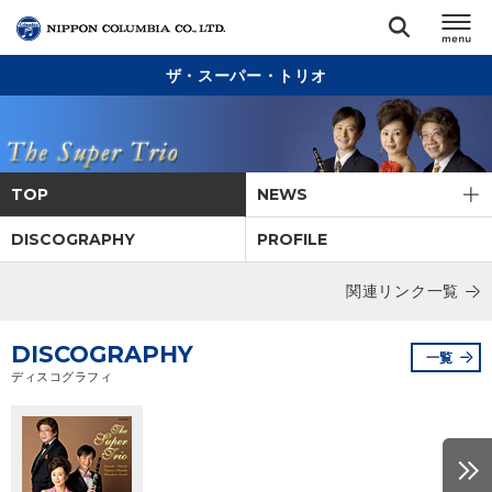
ザ・スーパー・トリオ
TOP
リリース
閉じる
TOP
NEWS
アーティスト
DISCOGRAPHY
PROFILE
ジャンル
関連リンク一覧
ランキング
DISCOGRAPHY
一覧
ディスコグラフィ
オーディション
直営ショップ