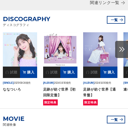
関連リンク一覧
DISCOGRAPHY
一覧
ディスコグラフィ
試聴
購入
試聴
購入
試聴
購入
[SINGLE]
2025/09/24発売
[ALBUM]
2024/10/30発売
[ALBUM]
2024/10/30発売
[SI
ななついろ
足跡が紡ぐ世界【初
足跡が紡ぐ世界【通
連
回限定盤】
常盤】
限定特典
限定特典
MOVIE
一覧
関連映像