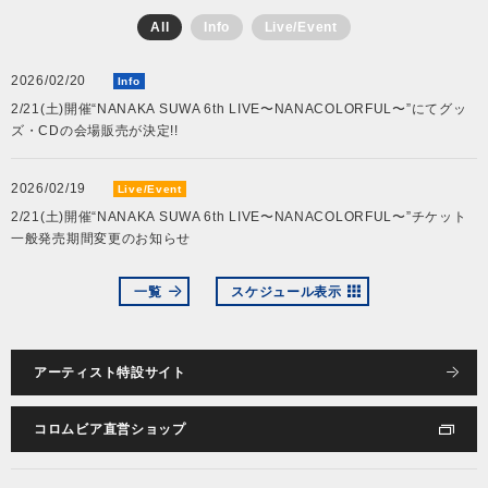
All
Info
Live/Event
会社情報
2026/02/20
Info
2/21(土)開催“NANAKA SUWA 6th LIVE〜NANACOLORFUL〜”にてグッ
サイトマップ
ズ・CDの会場販売が決定!!
お問い合わせ
2026/02/19
Live/Event
2/21(土)開催“NANAKA SUWA 6th LIVE〜NANACOLORFUL〜”チケット
一般発売期間変更のお知らせ
閉じる
一覧
スケジュール表示
アーティスト特設サイト
コロムビア直営ショップ