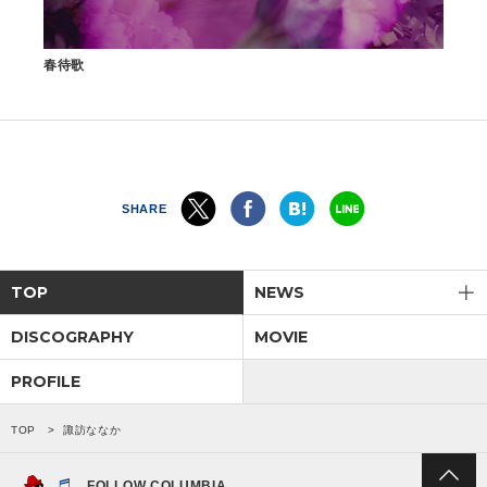
春待歌
SHARE
TOP
NEWS
DISCOGRAPHY
MOVIE
PROFILE
TOP
諏訪ななか
FOLLOW COLUMBIA