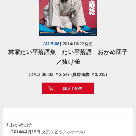
会社情報
サイトマップ
[ALBUM]
2014/10/22発売
お問い合わせ
林家たい平落語集 たい平落語 おかめ団子
／抜け雀
閉じる
COCJ-38833
￥2,547 (税抜価格 ￥2,315)
購入 / 配信
1.おかめ団子
(2014年4月19日 文京シビック小ホール)