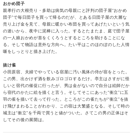
おかめ団子
親孝行の大根売り・多助は病気の母親にと評判の団子屋“おかめ
団子”で毎日団子を買って帰るのだが、とある日団子屋の大層な
売り上げ金を見て、母親に暖かい布団を買ってあげたいという気
の迷いから、夜中に泥棒に入った。するとたまたま、庭で団子屋
の一人娘おかめが首をくくろうとするところを助けることにな
る。そして物語は意外な方向へ。たい平はこのほのぼのした人情
噺をしっとりと描き上げた。
抜け雀
小田原宿、夫婦でやっている宿屋に汚い風体の侍が宿をとった。
この男、出かけず酒を飲みゴロゴロするだけ。亭主はさすがに怪
しいと宿代の催促に行ったが、男は金がないので自分は絵師だか
ら宿代のかたに絵を描くと言う。そしてそこにあった“衝立”に五
羽の雀を描いて去って行った。ところがこの雀たちが“衝立”を抜
け飛びまわることがわかり、この宿は大繁盛となる。そして時の
城主は“衝立”を千両で買うと値がついた。さてこの男の正体はそ
してその後の展開は。