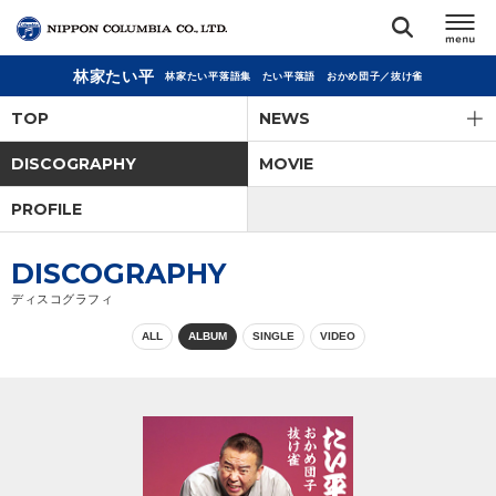
林家たい平
林家たい平落語集 たい平落語 おかめ団子／抜け雀
TOP
TOP
NEWS
リリース
DISCOGRAPHY
MOVIE
閉じる
PROFILE
アーティスト
DISCOGRAPHY
ジャンル
ディスコグラフィ
ALL
ALBUM
SINGLE
VIDEO
ランキング
オーディション
直営ショップ