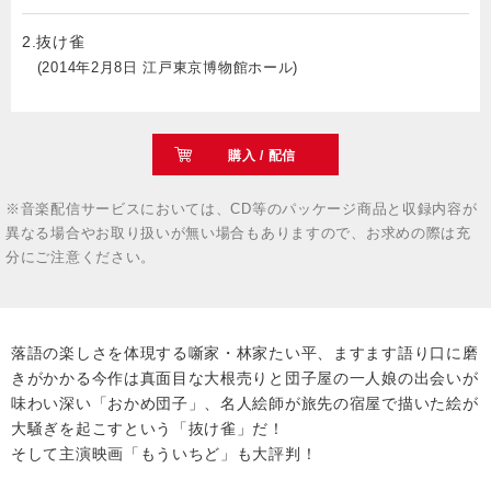
2.抜け雀
(2014年2月8日 江戸東京博物館ホール)
購入 / 配信
※音楽配信サービスにおいては、CD等のパッケージ商品と収録内容が
異なる場合やお取り扱いが無い場合もありますので、お求めの際は充
分にご注意ください。
落語の楽しさを体現する噺家・林家たい平、ますます語り口に磨
きがかかる今作は真面目な大根売りと団子屋の一人娘の出会いが
味わい深い「おかめ団子」、名人絵師が旅先の宿屋で描いた絵が
大騒ぎを起こすという「抜け雀」だ！
そして主演映画「もういちど」も大評判！