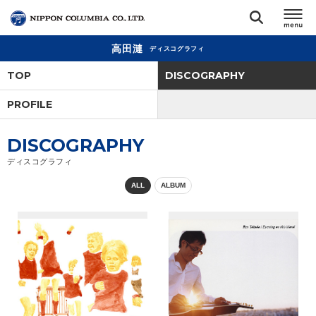
高田漣
ディスコグラフィ
TOP
TOP
DISCOGRAPHY
リリース
PROFILE
閉じる
アーティスト
DISCOGRAPHY
ディスコグラフィ
ジャンル
ALL
ALBUM
ランキング
オーディション
直営ショップ