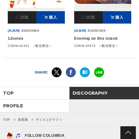
会社情報
試聴
購入
試聴
購入
[ALBUM]
2019/03/06発売
[ALBUM]
2014/08/01発売
サイトマップ
12notes
Evening on this island
COKM-42351
＜配信限定＞
COKM-32672
＜配信限定＞
お問い合わせ
閉じる
SHARE
TOP
DISCOGRAPHY
PROFILE
TOP
高田漣
ディスコグラフィ
FOLLOW COLUMBIA