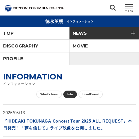
徳永英明
インフォメーション
TOP
TOP
NEWS
リリース
DISCOGRAPHY
MOVIE
閉じる
PROFILE
アーティスト
INFORMATION
ジャンル
インフォメーション
What's New
Info
Live/Event
ランキング
2026/05/13
オーディション
『HIDEAKI TOKUNAGA Concert Tour 2025 ALL REQUEST』本
日発売！「夢を信じて」ライブ映像を公開しました。
直営ショップ