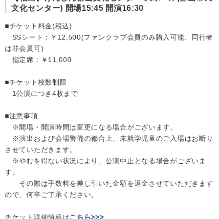
文化センター) 開場15:45 開演16:30
会社情報
■チケット料金(税込)
SSシート：￥12,500(ファンクラブ会員のみ購入可能、同行者
は非会員可)
サイトマップ
指定席：￥11,000
お問い合わせ
■チケット枚数制限
1公演につき4枚まで
閉じる
■注意事項
※開場・開演時間は変更になる場合がございます。
※演出および会場警備の都合上、未就学児童のご入場はお断り
させていただきます。
※やむを得ない状況により、公演中止となる場合がございま
す。
その際は手数料を差し引いた金額を返金させていただきます
ので、何卒ご了承ください。
チケット詳細情報は
こちら>>>