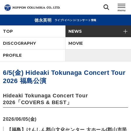
徳永英明
ライブ/イベント/コンサート情報
TOP
TOP
NEWS
リリース
DISCOGRAPHY
MOVIE
閉じる
PROFILE
アーティスト
6/5(金) Hideaki Tokunaga Concert Tour
ジャンル
2026 福島公演
ランキング
Hideaki Tokunaga Concert Tour
2026「COVERS & BEST」
オーディション
2026/06/05(金)
直営ショップ
【福島】けんしん郡山文化センター 大ホール(郡山市民