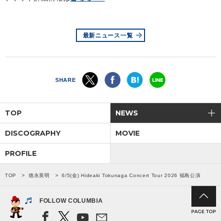
最新ニュース一覧
SHARE
TOP
NEWS
DISCOGRAPHY
MOVIE
PROFILE
TOP
徳永英明
6/5(金) Hideaki Tokunaga Concert Tour 2026 福島公演
FOLLOW COLUMBIA