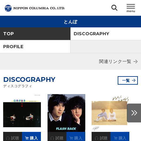
とんぼ
TOP
TOP
DISCOGRAPHY
リリース
PROFILE
閉じる
関連リンク一覧
アーティスト
DISCOGRAPHY
ジャンル
一覧
ディスコグラフィ
ランキング
オーディション
直営ショップ
試聴
購入
試聴
購入
試聴
購入