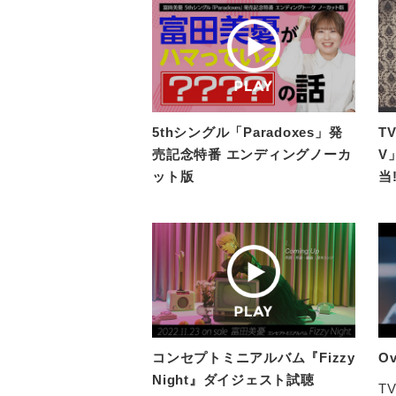
5thシングル「Paradoxes」発
T
売記念特番 エンディングノーカ
V
ット版
当
コンセプトミニアルバム『Fizzy
O
Night』ダイジェスト試聴
T