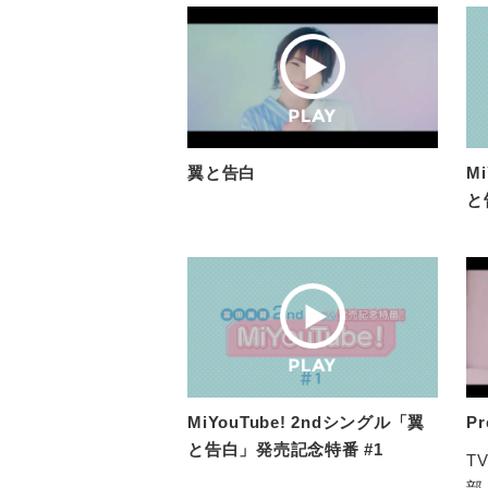
翼と告白
M
と
MiYouTube! 2ndシングル「翼
Pr
と告白」発売記念特番 #1
T
部