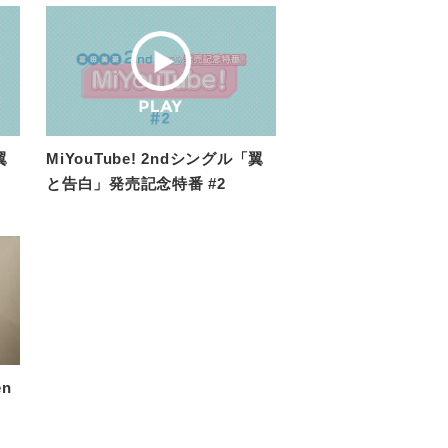
翼
MiYouTube! 2ndシングル「翼
と告白」発売記念特番 #2
en