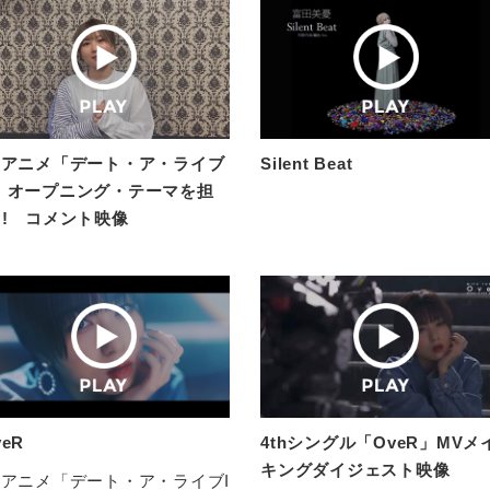
Vアニメ「デート・ア・ライブ
Silent Beat
」オープニング・テーマを担
!! コメント映像
veR
4thシングル「OveR」MVメ
キングダイジェスト映像
Vアニメ「デート・ア・ライブI