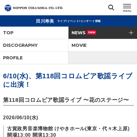
田川寿美
ライブ/イベント/コンサート情報
TOP
TOP
NEWS
new
リリース
DISCOGRAPHY
MOVIE
閉じる
PROFILE
アーティスト
6/10(水)、第118回コロムビア歌謡ライブ
ジャンル
に出演！
ランキング
第118回コロムビア歌謡ライブ 〜花のステージ〜
オーディション
2026/06/10(水)
古賀政男音楽博物館 けやきホール(東京・代々木上原)
直営ショップ
開場13:00 開演13:30