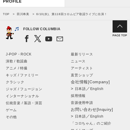
PROFILE
TOP
田川寿美
6/10(水)、第118回コロムビア歌謡ライブに出演！
FOLLOW COLUMBIA
J-POP・ROCK
最新リリース
演歌 / 歌謡曲
ニュース
アニメ / 特撮
アーティスト
キッズ / ファミリー
直営ショップ
会社情報[Company]
クラシック
>
／
日本語
English
ジャズ / フュージョン
採用情報
インターナショナル
音源使用申請
伝統音楽 / 落語・演芸
お問い合わせ[Inquiry]
ゲーム
>
／
日本語
English
その他
「コロちゃん」のご紹介