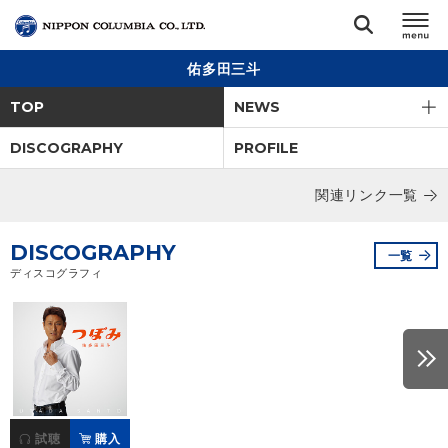
佑多田三斗
TOP
TOP
NEWS
リリース
DISCOGRAPHY
PROFILE
閉じる
関連リンク一覧
アーティスト
DISCOGRAPHY
ジャンル
一覧
ディスコグラフィ
ランキング
オーディション
直営ショップ
試聴
購入