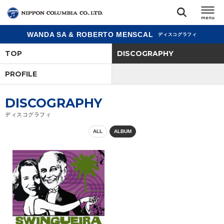
WANDA SA & ROBERTO MENSCAL
ディスコグラフィ
TOP
TOP
DISCOGRAPHY
リリース
PROFILE
閉じる
アーティスト
DISCOGRAPHY
ディスコグラフィ
ジャンル
ALL
ALBUM
ランキング
オーディション
直営ショップ