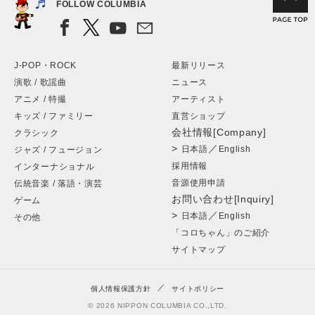
FOLLOW COLUMBIA
J-POP・ROCK
最新リリース
演歌 / 歌謡曲
ニュース
アニメ / 特撮
アーティスト
キッズ / ファミリー
直営ショップ
会社情報[Company]
クラシック
>
／
日本語
English
ジャズ / フュージョン
採用情報
インターナショナル
音源使用申請
伝統音楽 / 落語・演芸
お問い合わせ[Inquiry]
ゲーム
>
／
日本語
English
その他
「コロちゃん」のご紹介
サイトマップ
個人情報保護方針
サイトポリシー
© 2026 NIPPON COLUMBIA CO.,LTD.