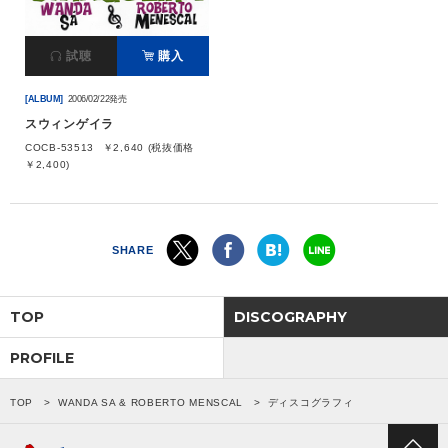
会社情報
試聴
購入
[ALBUM]
2006/02/22発売
サイトマップ
スウィンゲイラ
COCB-53513
￥2,640 (税抜価格
お問い合わせ
￥2,400)
閉じる
SHARE
TOP
DISCOGRAPHY
PROFILE
TOP
WANDA SA & ROBERTO MENSCAL
ディスコグラフィ