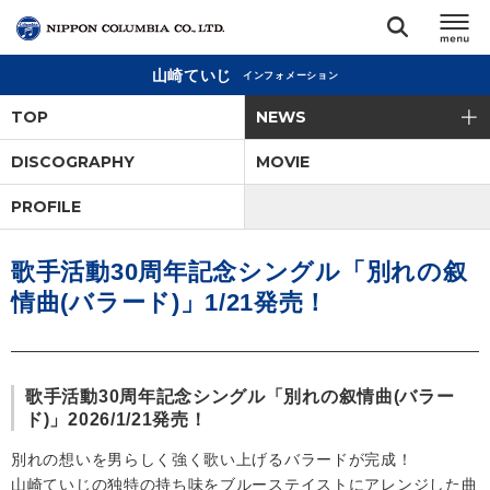
山崎ていじ
インフォメーション
TOP
TOP
NEWS
リリース
DISCOGRAPHY
MOVIE
閉じる
PROFILE
アーティスト
歌手活動30周年記念シングル「別れの叙
ジャンル
情曲(バラード)」1/21発売！
ランキング
歌手活動30周年記念シングル「別れの叙情曲(バラー
オーディション
ド)」2026/1/21発売！
別れの想いを男らしく強く歌い上げるバラードが完成！
直営ショップ
山崎ていじの独特の持ち味をブルーステイストにアレンジした曲