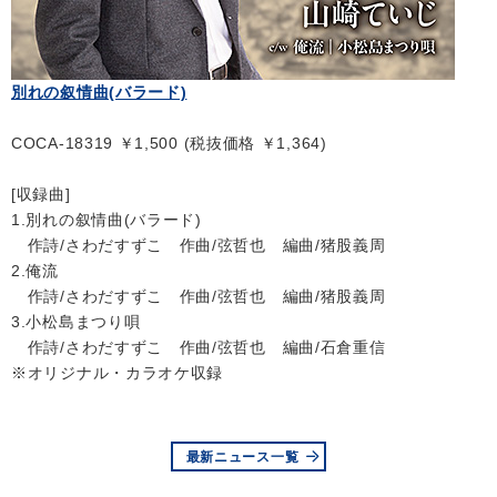
別れの叙情曲(バラード)
COCA-18319 ￥1,500 (税抜価格 ￥1,364)
[収録曲]
1.別れの叙情曲(バラード)
作詩/さわだすずこ 作曲/弦哲也 編曲/猪股義周
2.俺流
作詩/さわだすずこ 作曲/弦哲也 編曲/猪股義周
3.小松島まつり唄
作詩/さわだすずこ 作曲/弦哲也 編曲/石倉重信
※オリジナル・カラオケ収録
最新ニュース一覧