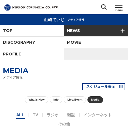
山崎ていじ
メディア情報
TOP
TOP
NEWS
リリース
DISCOGRAPHY
MOVIE
閉じる
PROFILE
アーティスト
MEDIA
ジャンル
メディア情報
スケジュール表示
ランキング
What's New
Info
Live/Event
Media
オーディション
ALL
TV
ラジオ
雑誌
インターネット
直営ショップ
その他