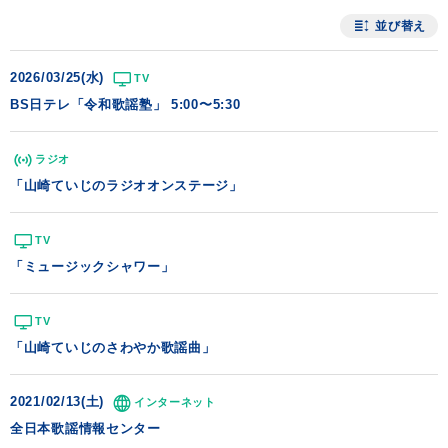
並び替え
会社情報
2026/03/25(水)
TV
サイトマップ
BS日テレ「令和歌謡塾」 5:00〜5:30
ラジオ
お問い合わせ
「山崎ていじのラジオオンステージ」
閉じる
TV
「ミュージックシャワー」
TV
「山崎ていじのさわやか歌謡曲」
2021/02/13(土)
インターネット
全日本歌謡情報センター