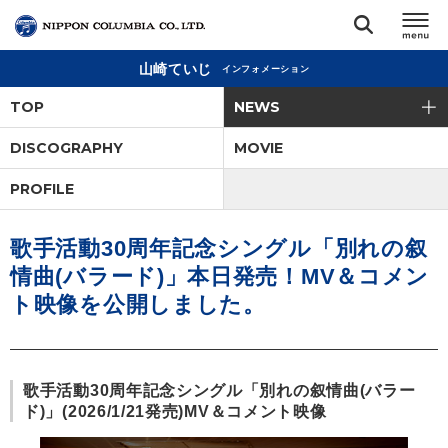
山崎ていじ
インフォメーション
TOP
TOP
NEWS
リリース
DISCOGRAPHY
MOVIE
閉じる
PROFILE
アーティスト
歌手活動30周年記念シングル「別れの叙
ジャンル
情曲(バラード)」本日発売！MV＆コメン
ト映像を公開しました。
ランキング
オーディション
歌手活動30周年記念シングル「別れの叙情曲(バラー
ド)」(2026/1/21発売)MV＆コメント映像
直営ショップ