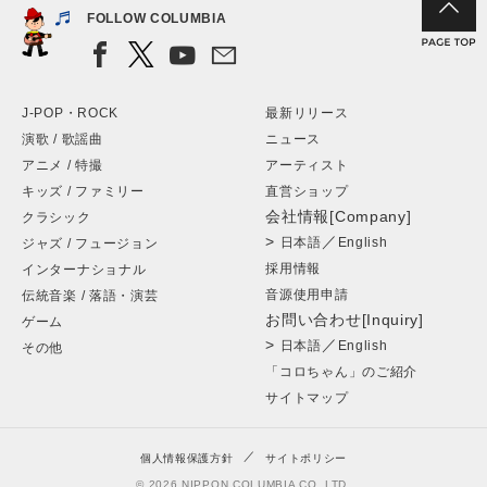
FOLLOW COLUMBIA
J-POP・ROCK
最新リリース
演歌 / 歌謡曲
ニュース
アニメ / 特撮
アーティスト
キッズ / ファミリー
直営ショップ
会社情報[Company]
クラシック
>
／
日本語
English
ジャズ / フュージョン
採用情報
インターナショナル
音源使用申請
伝統音楽 / 落語・演芸
お問い合わせ[Inquiry]
ゲーム
>
／
日本語
English
その他
「コロちゃん」のご紹介
サイトマップ
個人情報保護方針
サイトポリシー
© 2026 NIPPON COLUMBIA CO.,LTD.