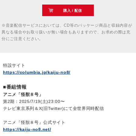
購入 / 配信
※音楽配信サービスにおいては、CD等のパッケージ商品と収録内容が
異なる場合やお取り扱いが無い場合もありますので、お求めの際は充
分にご注意ください。
特設サイト
https://columbia.jp/kaiju-no8/
■番組情報
アニメ「怪獣８号」
第2期：2025/7/19(土)23:00〜
テレビ東京系列＆X(旧Twitter)にて全世界同時配信
アニメ『怪獣８号』公式サイト
https://kaiju-no8.net/