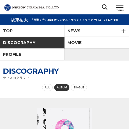
坂東祐大
「怪獣８号」2nd オリジナル・サウンドトラック Vol.1 (Ep13〜15)
TOP
TOP
NEWS
リリース
DISCOGRAPHY
MOVIE
閉じる
PROFILE
アーティスト
DISCOGRAPHY
ジャンル
ディスコグラフィ
ALL
ALBUM
SINGLE
ランキング
オーディション
直営ショップ