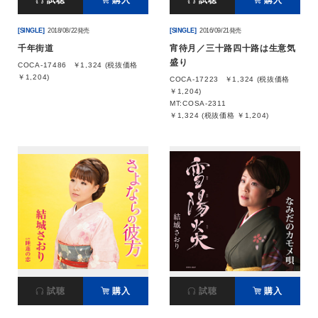
試聴
購入
試聴
購入
[SINGLE]
2018/08/22発売
[SINGLE]
2016/09/21発売
千年街道
宵待月／三十路四十路は生意気
盛り
COCA-17486
￥1,324 (税抜価格
￥1,204)
COCA-17223
￥1,324 (税抜価格
￥1,204)
MT:COSA-2311
￥1,324 (税抜価格 ￥1,204)
試聴
購入
試聴
購入