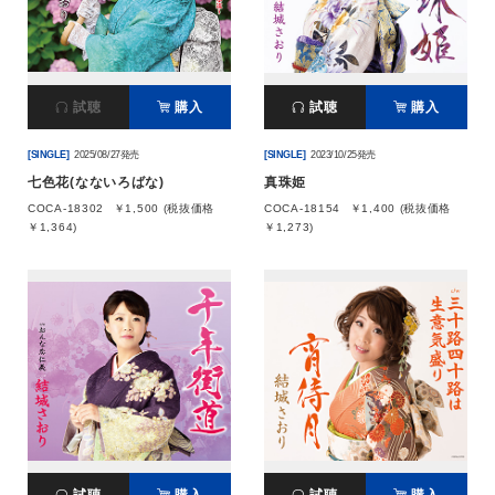
会社情報
試聴
購入
試聴
購入
サイトマップ
[SINGLE]
2025/08/27発売
[SINGLE]
2023/10/25発売
お問い合わせ
七色花(なないろばな)
真珠姫
COCA-18302
￥1,500 (税抜価格
COCA-18154
￥1,400 (税抜価格
￥1,364)
￥1,273)
閉じる