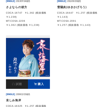
[SINGLE]
2013/07/24発売
[SINGLE]
2011/03/23発売
さよならの彼方
雪陽炎(ゆきかげろう)
COCA-16747
￥1,362 (税抜価格
COCA-16447
￥1,257 (税抜価格
￥1,238)
￥1,143)
MT:COSA-2206
MT:COSA-2091
￥1,362 (税抜価格 ￥1,238)
￥1,257 (税抜価格 ￥1,143)
試聴
購入
[SINGLE]
2009/12/23発売
哀しみ海岸
COCA-16325
￥1,257 (税抜価格