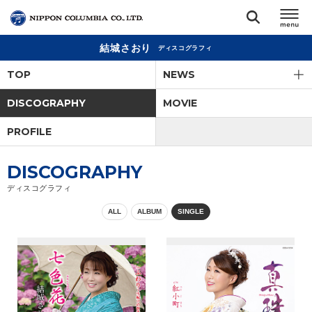
結城さおり
ディスコグラフィ
TOP
TOP
NEWS
リリース
DISCOGRAPHY
MOVIE
閉じる
PROFILE
アーティスト
DISCOGRAPHY
ジャンル
ディスコグラフィ
ALL
ALBUM
SINGLE
ランキング
オーディション
直営ショップ