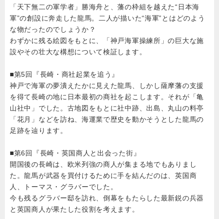
「天下無二の軍学者」勝海舟と、藩の枠組を越えた“日本海
軍”の創設に奔走した龍馬。二人が描いた“海軍”とはどのよう
な物だったのでしょうか？
わずかに残る絵図をもとに、「神戸海軍操練所」の巨大な施
設やその壮大な構想について検証します。
■第5回『長崎・商社起業を追う』
神戸で海軍の夢潰えたかに見えた龍馬、しかし薩摩藩の支援
を得て長崎の地に日本最初の商社を起こします。それが「亀
山社中」でした。古地図をもとに社中跡、出島、丸山の料亭
「花月」などを訪ね、海運業で歴史を動かそうとした龍馬の
足跡を辿ります。
■第6回『長崎・英国商人と出会った街』
開国後の長崎は、欧米列強の商人が集まる地でもありまし
た。龍馬が武器を買付けるために手を結んだのは、英国商
人、トーマス・グラバーでした。
今も残るグラバー邸を訪れ、倒幕をもたらした最新鋭の兵器
と英国商人が果たした役割を考えます。