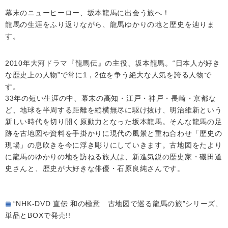
幕末のニューヒーロー、坂本龍馬に出会う旅へ！
龍馬の生涯をふり返りながら、龍馬ゆかりの地と歴史を辿りま
す。
2010年大河ドラマ『龍馬伝』の主役、坂本龍馬。“日本人が好き
な歴史上の人物”で常に1，2位を争う絶大な人気を誇る人物で
す。
33年の短い生涯の中、幕末の高知・江戸・神戸・長崎・京都な
ど、地球を半周する距離を縦横無尽に駆け抜け、明治維新という
新しい時代を切り開く原動力となった坂本龍馬。そんな龍馬の足
跡を古地図や資料を手掛かりに現代の風景と重ね合わせ「歴史の
現場」の息吹きを今に浮き彫りにしていきます。古地図をたより
に龍馬のゆかりの地を訪ねる旅人は、新進気鋭の歴史家・磯田道
史さんと、歴史が大好きな俳優・石原良純さんです。
“NHK-DVD 直伝 和の極意 古地図で巡る龍馬の旅”シリーズ、
単品とBOXで発売!!