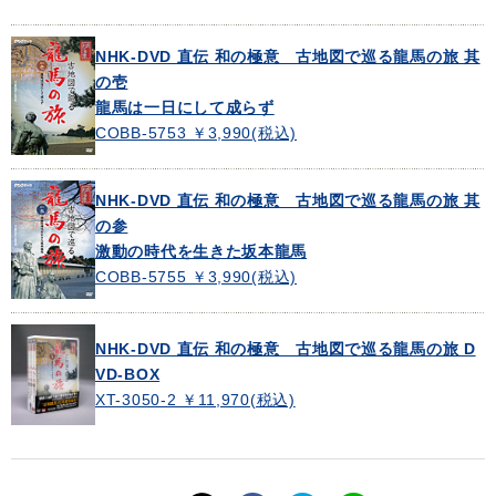
NHK-DVD 直伝 和の極意 古地図で巡る龍馬の旅 其
の壱
龍馬は一日にして成らず
COBB-5753 ￥3,990(税込)
NHK-DVD 直伝 和の極意 古地図で巡る龍馬の旅 其
の参
激動の時代を生きた坂本龍馬
COBB-5755 ￥3,990(税込)
NHK-DVD 直伝 和の極意 古地図で巡る龍馬の旅 D
VD-BOX
XT-3050-2 ￥11,970(税込)