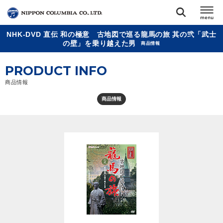
NHK-DVD 直伝 和の極意 古地図で巡る龍馬の旅 其の弐「武士
TOP
の壁」を乗り越えた男
商品情報
PRODUCT INFO
リリース
閉じる
商品情報
アーティスト
商品情報
ジャンル
ランキング
オーディション
直営ショップ