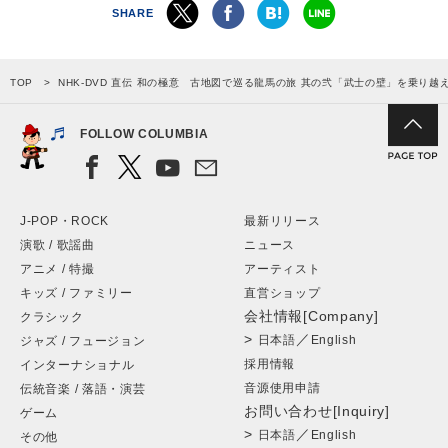
SHARE
TOP
NHK-DVD 直伝 和の極意 古地図で巡る龍馬の旅 其の弐「武士の壁」を乗り越
FOLLOW COLUMBIA
J-POP・ROCK
最新リリース
演歌 / 歌謡曲
ニュース
アニメ / 特撮
アーティスト
キッズ / ファミリー
直営ショップ
会社情報[Company]
クラシック
>
／
日本語
English
ジャズ / フュージョン
採用情報
インターナショナル
音源使用申請
伝統音楽 / 落語・演芸
お問い合わせ[Inquiry]
ゲーム
>
／
日本語
English
その他