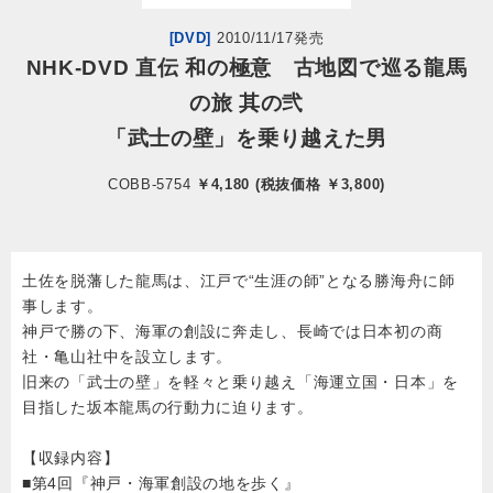
[DVD]
2010/11/17発売
会社情報
NHK-DVD 直伝 和の極意 古地図で巡る龍馬
の旅 其の弐
サイトマップ
「武士の壁」を乗り越えた男
お問い合わせ
COBB-5754
￥4,180 (税抜価格 ￥3,800)
閉じる
土佐を脱藩した龍馬は、江戸で“生涯の師”となる勝海舟に師
事します。
神戸で勝の下、海軍の創設に奔走し、長崎では日本初の商
社・亀山社中を設立します。
旧来の「武士の壁」を軽々と乗り越え「海運立国・日本」を
目指した坂本龍馬の行動力に迫ります。
【収録内容】
■第4回『神戸・海軍創設の地を歩く』