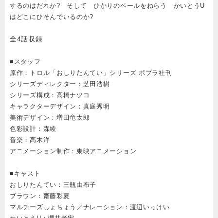
するのはだれか? そして ひかりのベールをねらう かいとうU
はどこにひそんでいるのか?
全4話収録
■スタッフ
原作：トロル「おしりたんてい」シリーズ ポプラ社刊
シリーズディレクター：芝田浩樹
シリーズ構成：高橋ナツコ
キャラクターデザイン：真庭秀明
美術デザイン：増田竜太郎
色彩設計：森綾
音楽：高木洋
アニメーション制作：東映アニメーション
■キャスト
おしりたんてい：三瓶由布子
ブラウン：齋藤彩夏
マルチーズしょちょう／ナレーション：渡辺いっけい