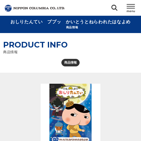
おしりたんてい ププッ かいとうとねらわれたはなよめ
TOP
商品情報
PRODUCT INFO
リリース
閉じる
商品情報
アーティスト
商品情報
ジャンル
ランキング
オーディション
直営ショップ