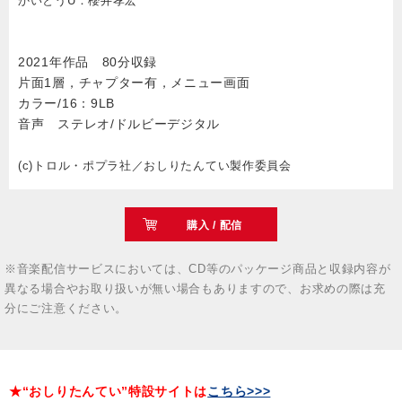
かいとうU：櫻井孝宏
2021年作品 80分収録
片面1層，チャプター有，メニュー画面
カラー/16：9LB
音声 ステレオ/ドルビーデジタル
(c)トロル・ポプラ社／おしりたんてい製作委員会
購入 / 配信
※音楽配信サービスにおいては、CD等のパッケージ商品と収録内容が
異なる場合やお取り扱いが無い場合もありますので、お求めの際は充
分にご注意ください。
★“おしりたんてい”特設サイトは
こちら>>>