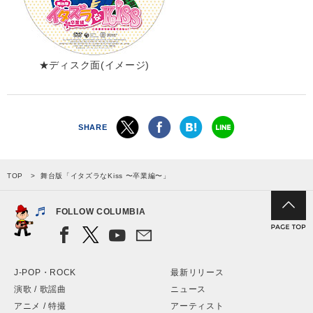
★ディスク面(イメージ)
SHARE
TOP
舞台版「イタズラなKiss 〜卒業編〜」
FOLLOW COLUMBIA
J-POP・ROCK
最新リリース
演歌 / 歌謡曲
ニュース
アニメ / 特撮
アーティスト