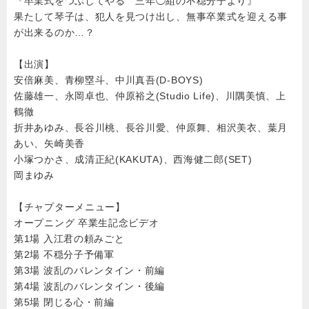
『卒業式をつぶしてやる 三年◯組の不穏分子より』
果たして琴子は、犯人を見つけ出し、無事卒業式を迎える事
が出来るのか…？
【出演】
安倍麻美、青柳塁斗、中川真吾(D-BOYS)
佐藤雄一、永岡卓也、仲原裕之(Studio Life)、川隅美慎、上
鶴徹
折井あゆみ、長谷川桃、長谷川愛、仲原舞、相沢美衣、葉月
あい、矢崎美香
小塚つかさ、成清正紀(KAKUTA)、西海健二郎(SET)
岡まゆみ
【チャプターメニュー】
オープニング 卒業生記念ビデオ
第1場 入江君の頼みごと
第2場 不穏分子予備軍
第3場 波乱のバレンタイン・前編
第4場 波乱のバレンタイン・後編
第5場 閉じる心・前編