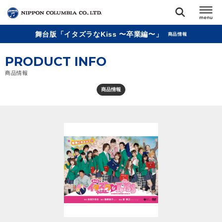
舞台版「イタズラなKiss 〜卒業編〜」
商品情報
TOP
PRODUCT INFO
リリース
商品情報
閉じる
商品情報
アーティスト
ジャンル
ランキング
オーディション
直営ショップ