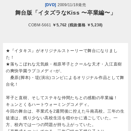
[DVD]
2009/11/18発売
舞台版「イタズラなKiss 〜卒業編〜」
会社情報
COBM-5661
￥5,762 (税抜価格 ￥5,238)
サイトマップ
お問い合わせ
★『イタキス』がオリジナルストーリーで舞台になりまし
た！
★落ちこぼれな元気娘・相原琴子とクールな天才・入江直樹
閉じる
の爽快学園ラブコメディ−が、
桑原(脚本)・堤(演出)コンビによるオリジナル作品として舞
台化！
琴子と直樹、そしてステキな仲間たちとの感動の卒業編！
キュンとくるハートウォーミングコメディ。
今回の舞台は、卒業式を2週間後に控えた斗南高校。三年の生
徒達は、残り少ない高校生活を穏やかに過ごしていた。一
方、校内では一つの問題が持ち上がっていた。