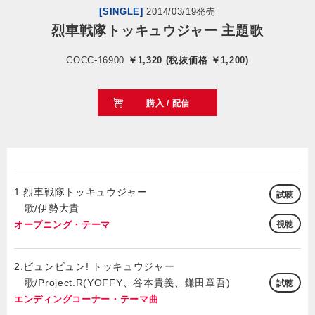
[SINGLE]
2014/03/19発売
烈車戦隊トッキュウジャー 主題歌
会社情報
COCC-16900
￥1,320 (税抜価格 ￥1,200)
サイトマップ
購入 / 配信
お問い合わせ
閉じる
1.烈車戦隊トッキュウジャー
試聴
歌/伊勢大貴
オープニング・テーマ
視聴
2.ビュンビュン! トッキュウジャー
歌/Project.R(YOFFY、谷本貴義、鎌田章吾)
試聴
エンディングコーナー・テーマ曲