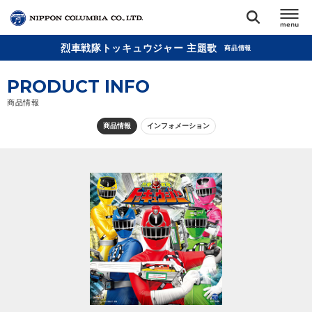
烈車戦隊トッキュウジャー 主題歌
商品情報
TOP
PRODUCT INFO
リリース
商品情報
閉じる
商品情報
インフォメーション
アーティスト
ジャンル
ランキング
オーディション
直営ショップ