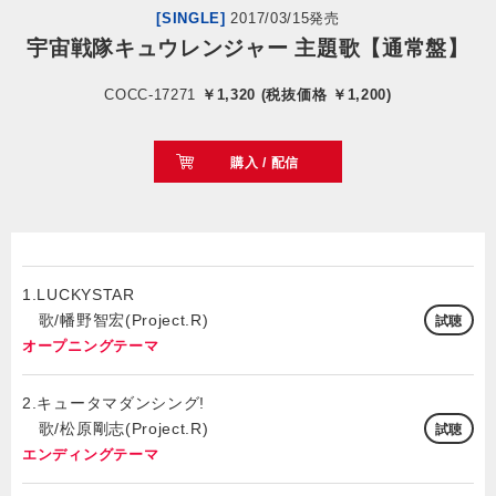
[SINGLE]
2017/03/15発売
宇宙戦隊キュウレンジャー 主題歌【通常盤】
会社情報
COCC-17271
￥1,320 (税抜価格 ￥1,200)
サイトマップ
購入 / 配信
お問い合わせ
閉じる
1.LUCKYSTAR
歌/幡野智宏(Project.R)
試聴
オープニングテーマ
2.キュータマダンシング!
歌/松原剛志(Project.R)
試聴
エンディングテーマ