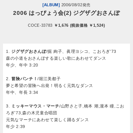
[ALBUM]
2006/08/02発売
2006 はっぴょう会(2) ジグザグおさんぽ
会社情報
COCE-33783
￥1,676 (税抜価格 ￥1,524)
サイトマップ
お問い合わせ
1.
ジグザグおさんぽ
/掘 絢子、眞理ヨシコ、こおろぎ'73
森の小道をおさんぽする楽しい歌にあわせてダンス
年少、年中 3:20
閉じる
2.
冒険パンチ！
/堀江美都子
夢と希望の冒険へ出発！明るく元気なダンス
年中、年長 3:34
3.
ミッキーマウス・マーチ
/山野さと子,橋本 潮,瀧本 瞳,こお
ろぎ'73,森の木児童合唱団
元気なマーチにあわせて楽しく踊るダンス
年少 2:39