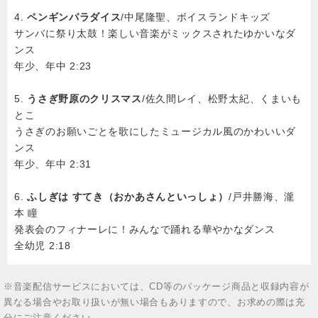
4.
ペンギンパラダイス
/中尾隆聖、ボイスランドキッズ
サンバに祭り太鼓！楽しい音楽がミックスされたゆかいなダ
ンス
年少、年中 2:23
5.
うさぎ野原のクリスマス
/佐久間レイ、松野太紀、くまいも
とこ
うさぎのお願いごとを歌にしたミュージカル風のかわいいダ
ンス
年少、年中 2:31
6.
ふしぎは すてき（おかあさんといっしょ）
/戸井勝海、瀧
本 瞳
発表会のフィナーレに！みんなで踊れる華やかなダンス
全幼児 2:18
※音楽配信サービスにおいては、CD等のパッケージ商品と収録内容が
異なる場合やお取り扱いが無い場合もありますので、お求めの際は充
分にご注意ください。