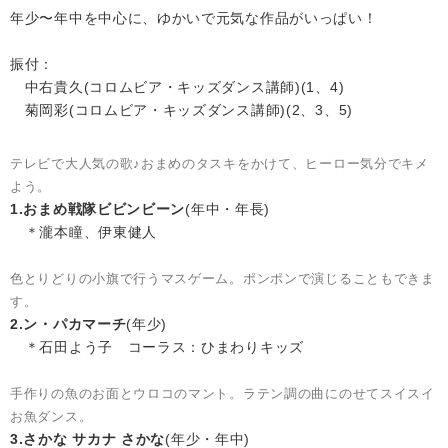
年少〜年中を中心に、ゆかいで元気な作品がいっぱい！
振付：
中右貴久(コロムビア・キッズダンス講師)(1、4)
菊岡彩(コロムビア・キッズダンス講師)(2、3、5)
テレビで大人気の歌♪おまめのタスキをかけて、ヒーロー気分でキメ
よう。
1.おまめ戦隊ビビンビーン
(年中・年長)
＊瀧本瞳、伊東健人
色とりどりの小旗で行うマスゲーム。ポンポンで演じることもできま
す。
2.ン・パカマーチ
(年少)
＊石田よう子 コーラス：ひまわりキッズ
手作りの魚のお面とウロコのマント。ラテン調の曲にのせてスイスイ
お魚ダンス。
3.さかな サカナ さかな
(年少・年中)