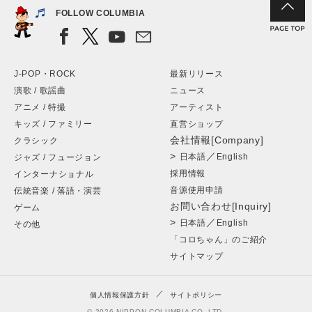
FOLLOW COLUMBIA
J-POP・ROCK
最新リリース
演歌 / 歌謡曲
ニュース
アニメ / 特撮
アーティスト
キッズ / ファミリー
直営ショップ
会社情報[Company]
クラシック
>
／
日本語
English
ジャズ / フュージョン
採用情報
インターナショナル
音源使用申請
伝統音楽 / 落語・演芸
お問い合わせ[Inquiry]
ゲーム
>
／
日本語
English
その他
「コロちゃん」のご紹介
サイトマップ
個人情報保護方針
サイトポリシー
© 2026 NIPPON COLUMBIA CO.,LTD.