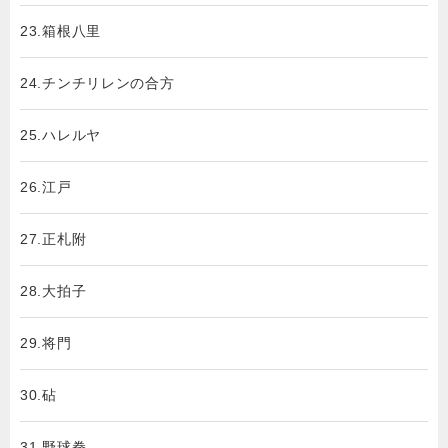
23.箱根八里
24.チンチリレンの合方
25.ハレルヤ
26.江戸
27.正札附
28.大拍子
29.将門
30.砧
31.野球拳