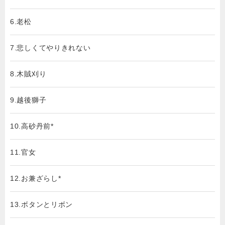
6.老松
7.悲しくてやりきれない
8.木賊刈り
9.越後獅子
10.高砂丹前*
11.官女
12.お兼ざらし*
13.ボタンとリボン