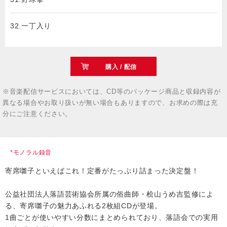
32.一丁入り
購入 / 配信
※音楽配信サービスにおいては、CD等のパッケージ商品と収録内容が
異なる場合やお取り扱いが無い場合もありますので、お求めの際は充
分にご注意ください。
*モノラル録音
寄席囃子といえばこれ！定番がたっぷり詰まった決定盤！
公益社団法人落語芸術協会所属の俗曲師・桧山うめ吉監修によ
る、寄席囃子の魅力あふれる2枚組CDが登場。
1曲ごとが使いやすい分数にまとめられており、落語会での実用