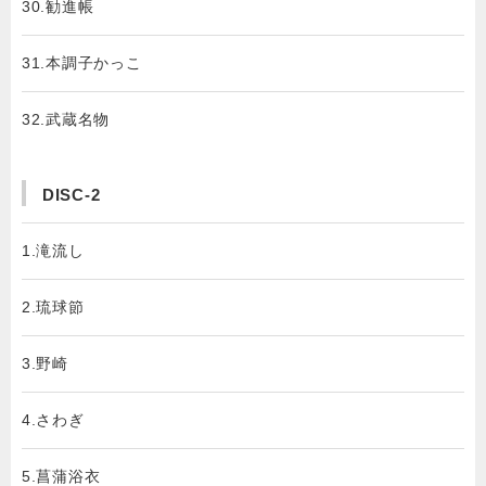
30.勧進帳
31.本調子かっこ
32.武蔵名物
DISC-2
1.滝流し
2.琉球節
3.野崎
4.さわぎ
5.菖蒲浴衣