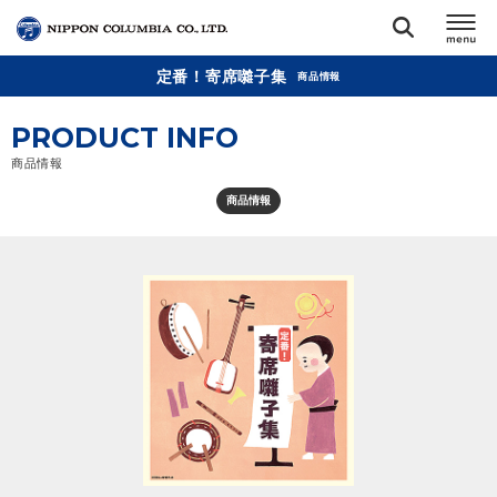
定番！寄席囃子集
商品情報
TOP
PRODUCT INFO
リリース
商品情報
閉じる
商品情報
アーティスト
ジャンル
ランキング
オーディション
直営ショップ