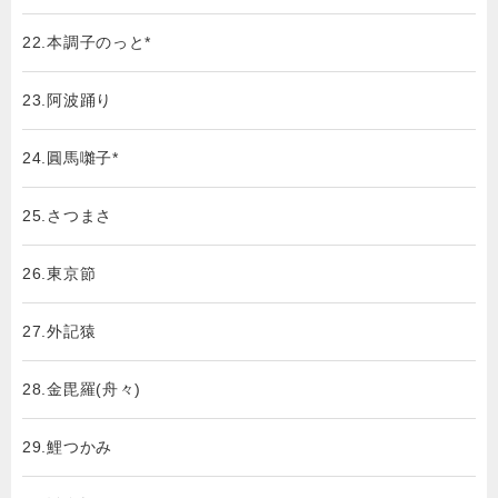
22.本調子のっと*
23.阿波踊り
24.圓馬囃子*
25.さつまさ
26.東京節
27.外記猿
28.金毘羅(舟々)
29.鯉つかみ