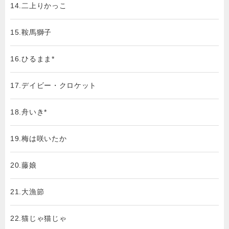
14.二上りかっこ
15.鞍馬獅子
16.ひるまま*
17.デイビー・クロケット
18.舟いき*
19.梅は咲いたか
20.藤娘
21.大漁節
22.猫じゃ猫じゃ