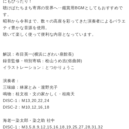
にもぴったり！
聴けばたちまち寄席の世界へ‥鑑賞用BGMとしてもおすすめで
す。
昭和から令和まで、数々の高座を彩ってきた演奏者によるバラエ
ティ豊かな音源を使用。
聴いて楽しく使って便利な内容となっています。
解説：布目英一(横浜にぎわい座館長)
録音監修・特別寄稿：桧山うめ吉(俗曲師)
イラストレーション：とつかりょうこ
演奏者：
三味線：林家とみ・瀧野光子
鳴物：桂文枝・文の家かしく・桂南天
DISC-1：M13,20,22,24
DISC-2：M10,12,16,18
海老一染太郎・染之助 社中
DISC-1：M3,5,8,9,12,15,16,18,19,25,27,28,31,32