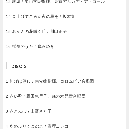
13.故郷 / 栗山文昭指揮、東京アルカディア・コール
14.見上げてごらん夜の星を / 坂本九
15.みかんの花咲く丘 / 川田正子
16.揺籠のうた / 森みゆき
DISC-2
1.仰げば尊し / 南安雄指揮、コロムビア合唱団
2.赤い靴 / 野田恵里子、森の木児童合唱団
3.赤とんぼ / 山野さと子
4.あめふりくまのこ / 眞理ヨシコ