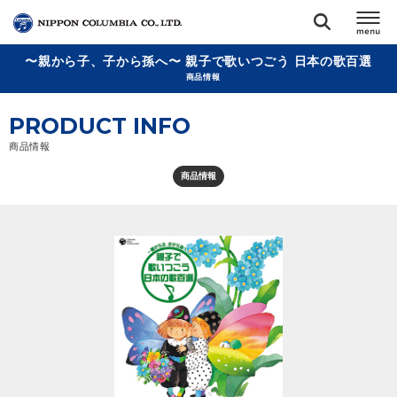
〜親から子、子から孫へ〜 親子で歌いつごう 日本の歌百選
TOP
商品情報
PRODUCT INFO
リリース
閉じる
商品情報
アーティスト
商品情報
ジャンル
ランキング
オーディション
直営ショップ