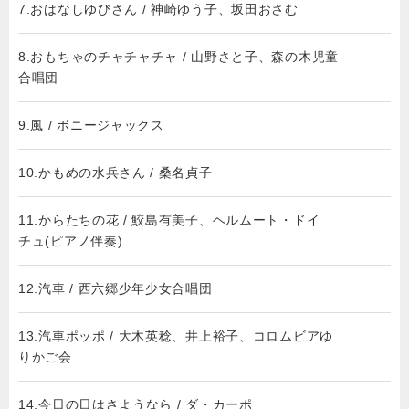
7.おはなしゆびさん / 神崎ゆう子、坂田おさむ
8.おもちゃのチャチャチャ / 山野さと子、森の木児童
合唱団
9.風 / ボニージャックス
10.かもめの水兵さん / 桑名貞子
11.からたちの花 / 鮫島有美子、ヘルムート・ドイ
チュ(ピアノ伴奏)
12.汽車 / 西六郷少年少女合唱団
13.汽車ポッポ / 大木英稔、井上裕子、コロムビアゆ
りかご会
14.今日の日はさようなら / ダ・カーポ