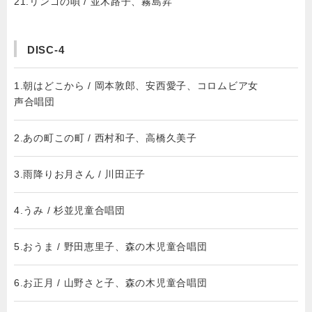
21.リンゴの唄 / 並木路子、霧島昇
DISC-4
1.朝はどこから / 岡本敦郎、安西愛子、コロムビア女
声合唱団
2.あの町この町 / 西村和子、高橋久美子
3.雨降りお月さん / 川田正子
4.うみ / 杉並児童合唱団
5.おうま / 野田恵里子、森の木児童合唱団
6.お正月 / 山野さと子、森の木児童合唱団