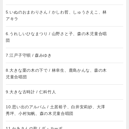
5.いぬのおまわりさん / かしわ哲、しゅうさえこ、林
アキラ
6.うれしいひなまつり / 山野さと子、森の木児童合唱
団
7.江戸子守唄 / 森みゆき
8.大きな栗の木の下で / 林幸生、鹿島かんな、森の木
児童合唱団
9.大きな古時計 / 仁科竹人
10.思い出のアルバム / 土居裕子、白井安莉紗、大澤
秀坪、小村知帆、森の木児童合唱団
11.かあさんの歌 / ダ・カーポ