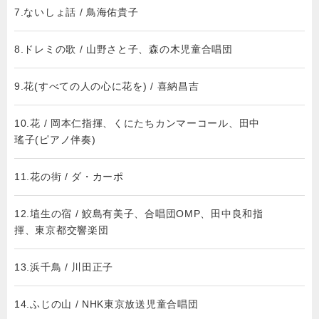
7.ないしょ話 / 鳥海佑貴子
8.ドレミの歌 / 山野さと子、森の木児童合唱団
9.花(すべての人の心に花を) / 喜納昌吉
10.花 / 岡本仁指揮、くにたちカンマーコール、田中
瑤子(ピアノ伴奏)
11.花の街 / ダ・カーポ
12.埴生の宿 / 鮫島有美子、合唱団OMP、田中良和指
揮、東京都交響楽団
13.浜千鳥 / 川田正子
14.ふじの山 / NHK東京放送児童合唱団