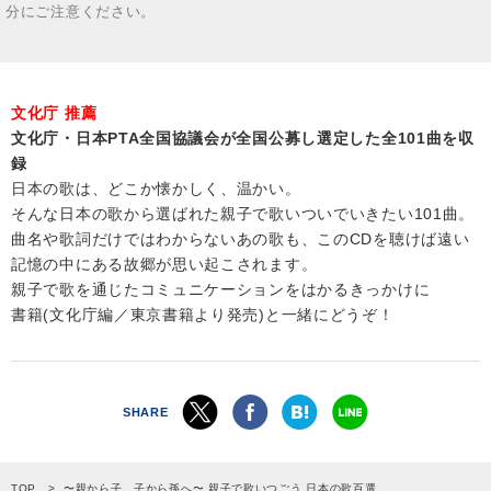
分にご注意ください。
文化庁 推薦
文化庁・日本PTA全国協議会が全国公募し選定した全101曲を収
録
日本の歌は、どこか懐かしく、温かい。
そんな日本の歌から選ばれた親子で歌いついでいきたい101曲。
曲名や歌詞だけではわからないあの歌も、このCDを聴けば遠い
記憶の中にある故郷が思い起こされます。
親子で歌を通じたコミュニケーションをはかるきっかけに
書籍(文化庁編／東京書籍より発売)と一緒にどうぞ！
SHARE
TOP
〜親から子、子から孫へ〜 親子で歌いつごう 日本の歌百選