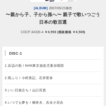
[ALBUM]
2007/05/23発売
会社情報
〜親から子、子から孫へ〜 親子で歌いつごう
日本の歌百選
サイトマップ
COCP-34320-4
￥4,950 (税抜価格 ￥4,500)
お問い合わせ
閉じる
DISC-1
1.浜辺の歌 / NHK東京放送児童合唱団
2.雨ふり / 小村美記、石井里奈
3.いい日旅立ち / 山口百恵
4.いつでも夢を / 橋幸夫、吉永小百合