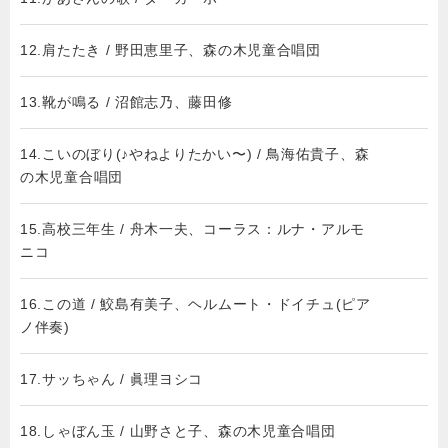
12.肩たたき / 野田恵里子、森の木児童合唱団
13.靴が鳴る / 沼館志乃、藤田修
14.こいのぼり(♪やねよりたかい〜) / 鳥海佑貴子、森
の木児童合唱団
15.高校三年生 / 舟木一夫、コーラス：ルナ・アルモ
ニコ
16.この道 / 鮫島有美子、ヘルムート・ドイチュ(ピア
ノ伴奏)
17.サッちゃん / 眞理ヨシコ
18.しゃぼん玉 / 山野さと子、森の木児童合唱団