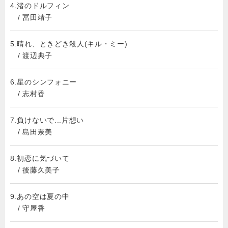
4.渚のドルフィン
/ 冨田靖子
5.晴れ、ときどき殺人(キル・ミー)
/ 渡辺典子
6.星のシンフォニー
/ 志村香
7.負けないで...片想い
/ 島田奈美
8.初恋に気づいて
/ 後藤久美子
9.あの空は夏の中
/ 守屋香