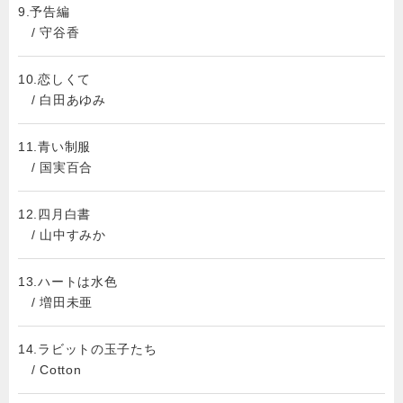
9.予告編
/ 守谷香
10.恋しくて
/ 白田あゆみ
11.青い制服
/ 国実百合
12.四月白書
/ 山中すみか
13.ハートは水色
/ 増田未亜
14.ラビットの玉子たち
/ Cotton