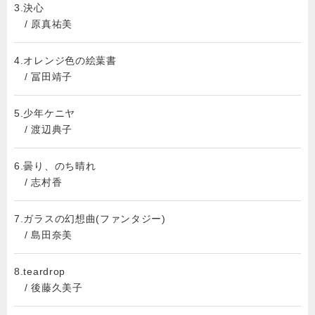
3.決心
/ 原真祐美
4.オレンジ色の絵葉書
/ 冨田靖子
5.少年ケニヤ
/ 渡辺典子
6.曇り、のち晴れ
/ 志村香
7.ガラスの幻想曲(ファンタジー)
/ 島田奈美
8.teardrop
/ 後藤久美子