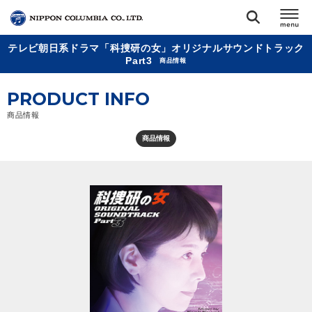
テレビ朝日系ドラマ「科捜研の女」オリジナルサウンドトラック
TOP
Part3
商品情報
PRODUCT INFO
リリース
閉じる
商品情報
アーティスト
商品情報
ジャンル
ランキング
オーディション
直営ショップ